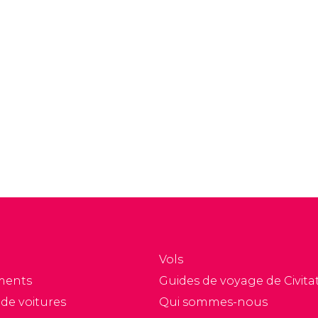
Vols
ments
Guides de voyage de Civitat
 de voitures
Qui sommes-nous