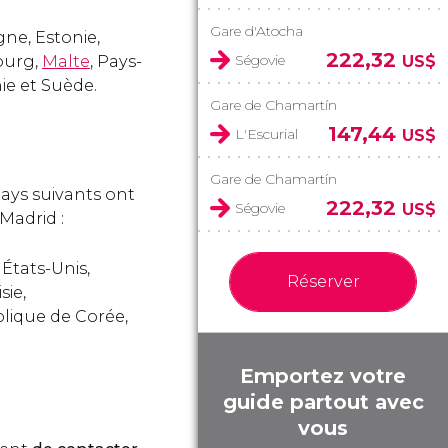
Gare d'Atocha
ne, Estonie,
222,32
Ségovie
bourg,
Malte
, Pays-
US$
ie et Suède.
Gare de Chamartín
147,44
L'Escurial
US$
Gare de Chamartín
 pays suivants ont
222,32
Ségovie
US$
Madrid :
 États-Unis,
Réserver
sie,
lique de Corée,
Emportez votre
guide partout avec
vous