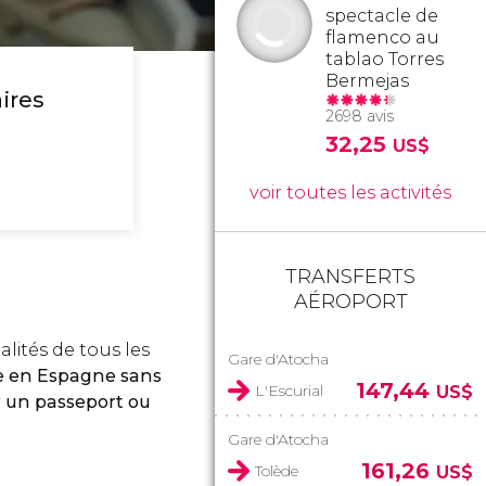
spectacle de
flamenco au
tablao Torres
Bermejas
ires
2698 avis
32,25
US$
voir toutes les activités
TRANSFERTS
AÉROPORT
lités de tous les
Gare d'Atocha
e en Espagne sans
147,44
L'Escurial
US$
r
un passeport ou
Gare d'Atocha
161,26
Tolède
US$