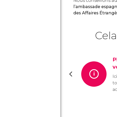
Nous conseillons au
l’ambassade espagn
des Affaires Étrang
Cela
P
v
Ic
to
ac
a
pl
Ma
te