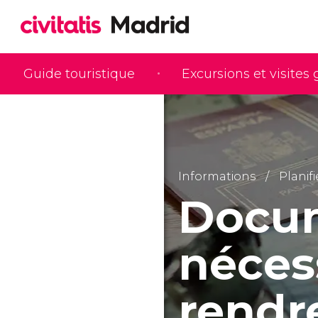
Guide touristique
Excursions et visites
Informations
Planif
Docu
néces
rendr