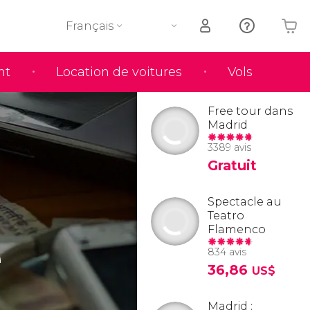
Français
nt
Location de voitures
Vols
Votre panier est vide
Free tour dans
Madrid
3389 avis
Gratuit
Spectacle au
Teatro
Flamenco
e
834 avis
36,86
US$
Madrid :