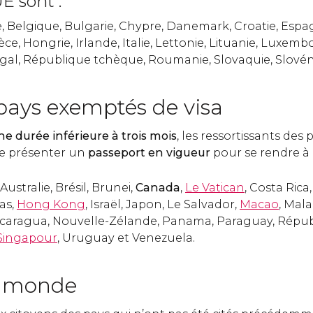
E sont :
, Belgique, Bulgarie, Chypre, Danemark, Croatie, Espag
èce, Hongrie, Irlande, Italie, Lettonie, Lituanie, Luxem
gal, République tchèque, Roumanie, Slovaquie, Slovén
 pays exemptés de visa
ne durée inférieure à trois mois
, les ressortissants des
e présenter un
passeport en vigueur
pour se rendre à 
Australie, Brésil, Brunei,
Canada
,
Le Vatican
, Costa Rica,
as,
Hong Kong
, Israël, Japon, Le Salvador,
Macao
, Malai
Nicaragua, Nouvelle-Zélande, Panama, Paraguay, Répub
Singapour
, Uruguay et Venezuela.
u monde