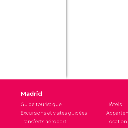
Madrid
Guide touristique
Hôtels
Excursions et visites guidées
Apparte
Transferts aéroport
Location