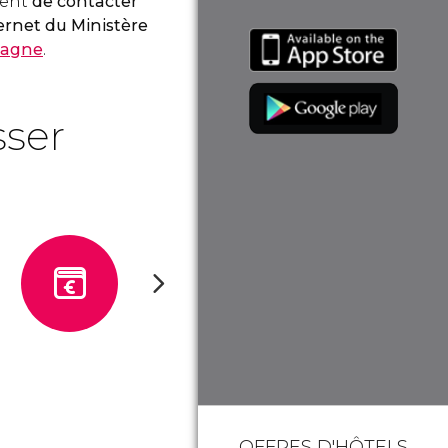
ment
de contacter
ternet du Ministère
spagne
.
sser
OFFRES D'HÔTELS