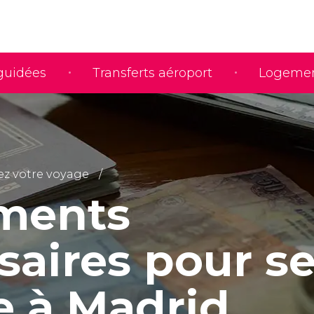
 guidées
Transferts aéroport
Logeme
iez votre voyage
ments
saires pour s
e à Madrid