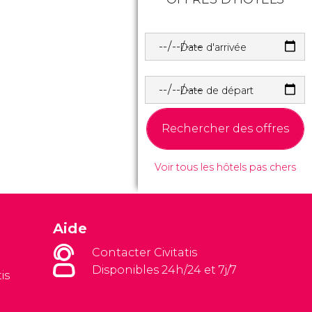
Date d'arrivée
Date de départ
Rechercher des offres
Voir tous les hôtels pas chers
Aide
Contacter Civitatis
Disponibles 24h/24 et 7j/7
is