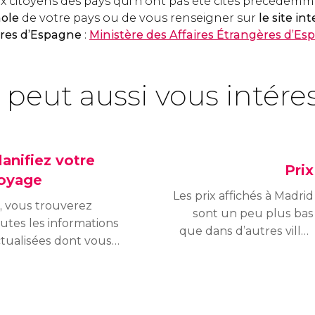
x citoyens des pays qui n’ont pas été cités précédem
ole
de votre pays ou de vous renseigner sur
le site in
ères d’Espagne
:
Ministère des Affaires Étrangères d’E
 peut aussi vous intére
lanifiez votre
Prix
oyage
Les prix affichés à Madrid
i, vous trouverez
sont un peu plus bas
utes les informations
que dans d’autres villes
tualisées dont vous
européennes, surtout si
vez besoin pour
on les compare avec des
anifier votre voyage à
villes comme Florence,
drid, en optimisant
Amsterdam ou Vienne.
mps et argent.