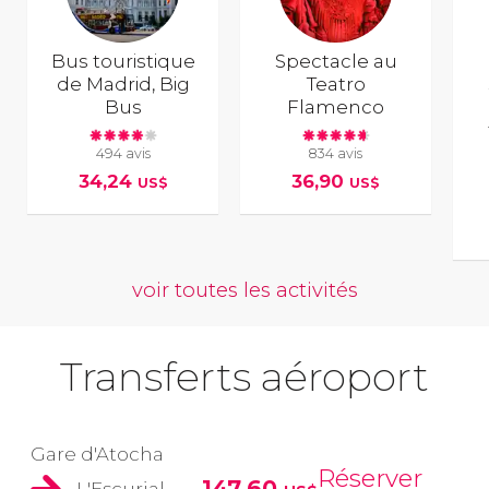
Bus touristique
Spectacle au
de Madrid, Big
Teatro
Bus
Flamenco
494 avis
834 avis
34,24
36,90
US$
US$
voir toutes les activités
Transferts aéroport
Gare d'Atocha
Réserver
147,60
L'Escurial