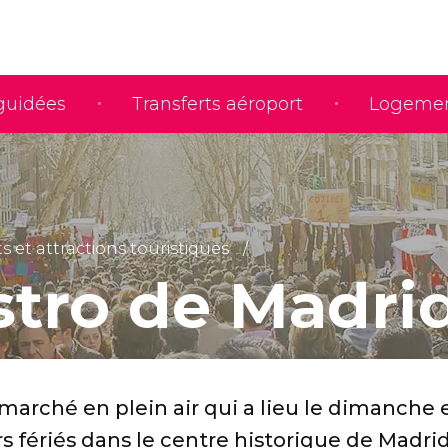
 guidées
Transferts aéroport
Logeme
et attractions touristiques
stro de Madri
marché en plein air qui a lieu le dimanche 
s fériés
dans le centre historique de Madri