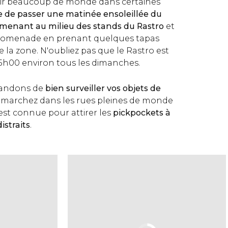
oir beaucoup de monde dans certaines
le de passer une matinée ensoleillée du
menant au milieu des stands du Rastro
et
promenade en prenant quelques tapas
e la zone. N'oubliez pas que le Rastro est
5h00 environ tous les dimanches.
andons de
bien surveiller vos objets de
 marchez dans les rues pleines de monde
est connue pour attirer les
pickpockets à
distraits
.