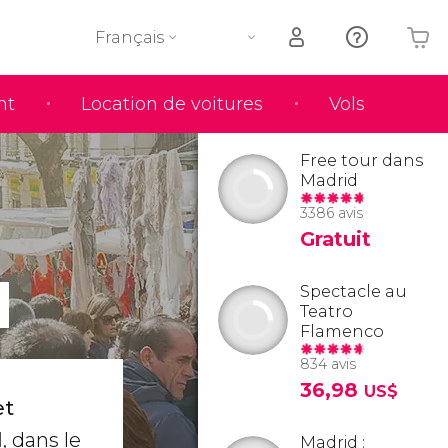
Français
nt
Location de voitures
Vols
Votre panier est vide
Free tour dans
Madrid
3386 avis
Gratuit
d
Spectacle au
Teatro
Flamenco
834 avis
36,98
US$
et
d
, dans le
Madrid :