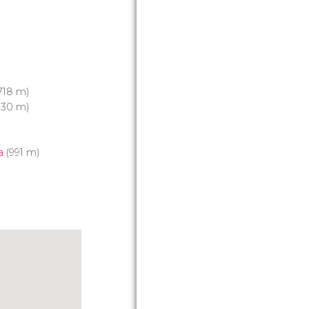
718 m)
730 m)
a
(991 m)