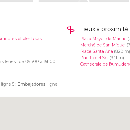
Lieux à proximité
rtidores et alentours.
Plaza Mayor de Madrid
(
Marché de San Miguel
(
Place Santa Ana
(820 m)
Puerta del Sol
(941 m)
s fériés : de 09h00 à 15h00.
Cathédrale de l'Almuden
, ligne 5 ;
Embajadores
, ligne
Cliquez ici pour utiliser la
carte