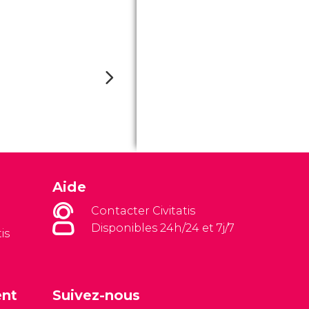
Aide
Contacter Civitatis
Disponibles 24h/24 et 7j/7
is
ent
Suivez-nous