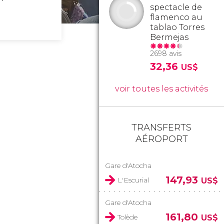
spectacle de
flamenco au
tablao Torres
Bermejas
2698 avis
32,36
US$
voir toutes les activités
TRANSFERTS
AÉROPORT
Gare d'Atocha
147,93
L'Escurial
US$
Gare d'Atocha
161,80
Tolède
US$