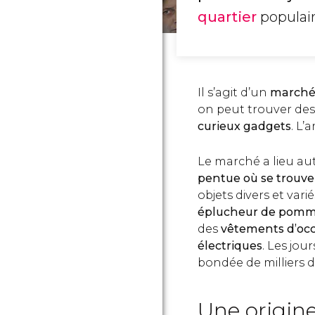
quartier
populair
Il s’agit d’un
marché 
on peut trouver de
curieux gadgets
. L’
Le marché a lieu aut
pentue où se trouv
objets divers et vari
éplucheur de pomme
des
vêtements
d’oc
électriques
. Les jou
bondée de milliers 
Une origine