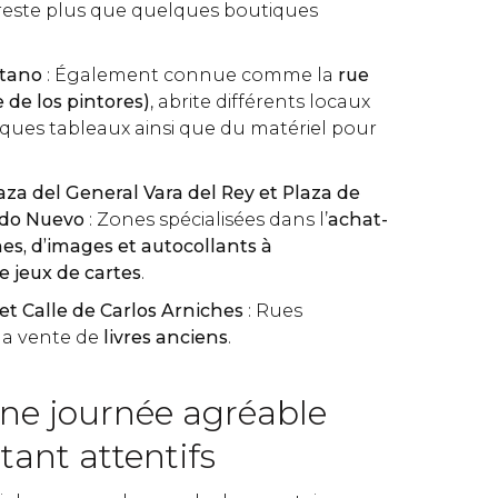
e reste plus que quelques boutiques
etano
: Également connue comme la
rue
e de los pintores)
, abrite différents locaux
ques tableaux ainsi que du matériel pour
aza del General Vara del Rey et Plaza de
ndo Nuevo
: Zones spécialisées dans l’
achat-
s, d’images et autocollants à
e jeux de cartes
.
 et Calle de Carlos Arniches
: Rues
 la vente de
livres anciens
.
une journée agréable
tant attentifs