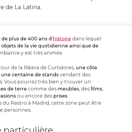
e de La Latina.
de plus de 400 ans d’
histoire
dans lequel
s
objets de la vie quotidienne ainsi que de
ambiance y est très animée.
our de la Ribera de Curtidores,
une côte
e une centaine de stands
vendant des
és. Vous pourrez très bien y trouver un
s de terre
comme des
meubles
, des
films
,
casions
ou encore des
prises
rs du Rastro à Madrid, cette zone peut être
de personnes.
 particulière