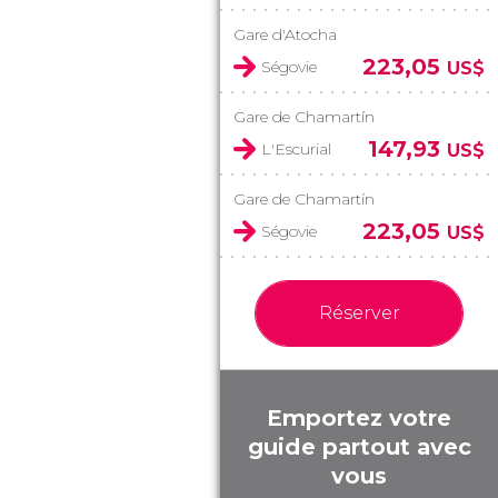
Gare d'Atocha
223,05
Ségovie
US$
Gare de Chamartín
147,93
L'Escurial
US$
Gare de Chamartín
223,05
Ségovie
US$
Réserver
Emportez votre
guide partout avec
vous