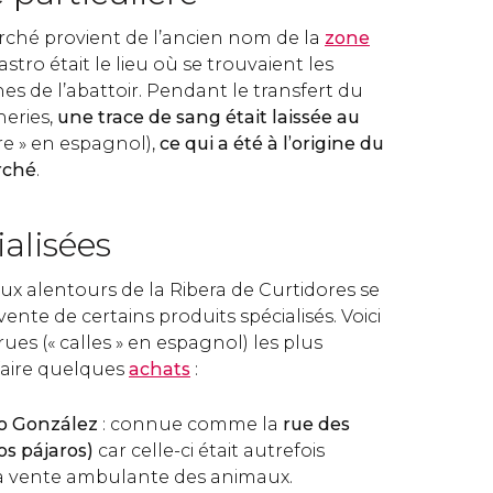
rché provient de l’ancien nom de la
zone
stro était le lieu où se trouvaient les
hes de l’abattoir. Pendant le transfert du
neries,
une trace de sang était laissée au
re » en espagnol),
ce
qui a été à l’origine du
rché
.
alisées
ux alentours de la Ribera de Curtidores se
vente de certains produits spécialisés. Voici
es (« calles » en espagnol) les plus
faire quelques
achats
:
no González
: connue comme la
rue des
los pájaros)
car celle-ci était autrefois
la vente ambulante des animaux.