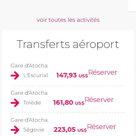
voir toutes les activités
Transferts aéroport
Gare d'Atocha
Réserver
147,93
L'Escurial
US$
Gare d'Atocha
Réserver
161,80
Tolède
US$
Gare d'Atocha
Réserver
223,05
Ségovie
US$