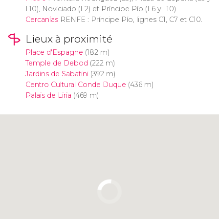
L10), Noviciado (L2) et Príncipe Pío (L6 y L10)
Cercanías
RENFE : Príncipe Pío, lignes C1, C7 et C10.
Lieux à proximité
Place d'Espagne
(182 m)
Temple de Debod
(222 m)
Jardins de Sabatini
(392 m)
Centro Cultural Conde Duque
(436 m)
Palais de Liria
(469 m)
Cliquez ici pour utiliser la carte