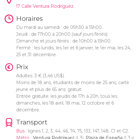
17 Calle Ventura Rodríguez.
Horaires
Du mardi au samedi : de 09h30 à 15h00.
Jeudi : de 17h00 à 20h00 (sauf jours fériés).
Dimanche et jours fériés : de 10h00 à 15h00.
Fermé : les lundis, les 1er et 6 janvier, le 1er mai, les 24,
25 et 31 décembre.
Prix
Adultes: 3
€
(3,46
US$
).
Moins de 18 ans, étudiants de moins de 25 ans, carte
jeune et plus de 65 ans: gratuit.
Entrée gratuite: les jeudis de 17h à 20h, tous les
dimanches, les 18 avril, 18 mai, 12 octobre et 6
décembre.
Transport
Bus
: lignes 1, 2, 3, 44, 46, 74, 75, 133, 147, 148, C1 et C2.
Métro
:
Ventura Rodríguez
(L3),
Plaza de España
(L3 y