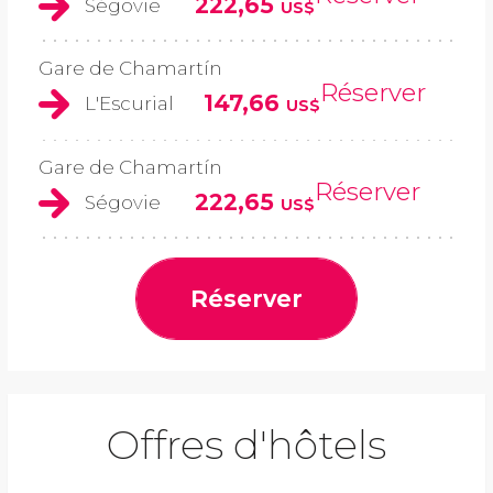
222,65
Ségovie
US$
Gare de Chamartín
Réserver
147,66
L'Escurial
US$
Gare de Chamartín
Réserver
222,65
Ségovie
US$
Réserver
Offres d'hôtels