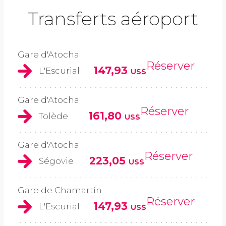
Transferts aéroport
Gare d'Atocha
Réserver
147,93
L'Escurial
US$
Gare d'Atocha
Réserver
161,80
Tolède
US$
Gare d'Atocha
Réserver
223,05
Ségovie
US$
Gare de Chamartín
Réserver
147,93
L'Escurial
US$