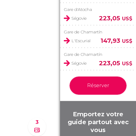
Gare d'Atocha
223,05
Ségovie
US$
Gare de Chamartín
147,93
L'Escurial
US$
Gare de Chamartín
223,05
Ségovie
US$
Réserver
Emportez votre
guide partout avec
3
vous