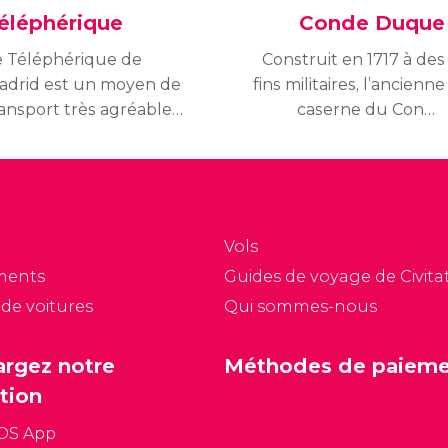
éléphérique
Conde Duque
e Téléphérique de
Construit en 1717 à des
adrid est un moyen de
fins militaires, l’ancienne
ransport très agréable
caserne du Conde
i survole le Parc de
Duque est un bâtiment
Ouest, offrant un
très impressionnant de
ouveau point de vue
style baroque s’est
r la ville depuis le ciel.
converti en l’un des
l est fermé depuis 2022
principaux centres
Vols
our des travaux
culturels de Madrid.
ments
Guides de voyage de Civitat
amélioration.
 de voitures
Qui sommes-nous
argez notre
Méthodes de paiem
tion
iOS App