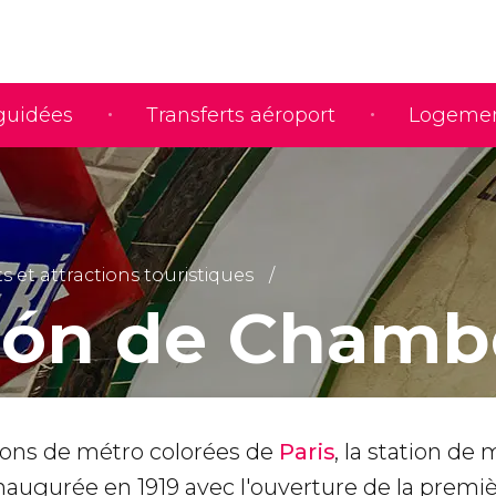
 guidées
Transferts aéroport
Logeme
et attractions touristiques
ión de Chamb
tions de métro colorées de
Paris
, la station de
naugurée en 1919 avec l'ouverture de la premiè