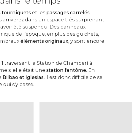
dans le temps
s tourniquets
et les
passages carrelés
us arriverez dans un espace très surprenant
 avoir été suspendu. Des panneaux
amique de l’époque, en plus des guichets,
nombreux
éléments originaux
, y sont encore
ne 1 traversent la Station de Chamberí à
e si elle était une
station fantôme
. En
re
Bilbao et Iglesias
, il est donc difficile de se
qui s’y passe.