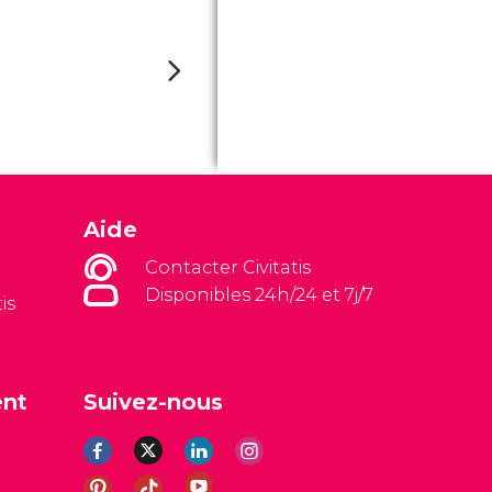
Aide
Contacter Civitatis
Disponibles 24h/24 et 7j/7
is
ent
Suivez-nous