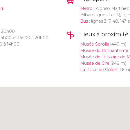
í.
Métro
: Alonso Martínez (l
Bilbao (lignes 1 et 4), Igles
Bus
: lignes 3, 7, 40, 147 
à 20h00
Lieux à proximité
14h00 et 16h00 à 20h00.
0 à 14h00
Musée Sorolla
(440 m)
Musée du Romantisme
Musée de l'Histoire de M
Musée de Cire
(948 m)
La Place de Cólon
(1 km)
Cliquez ici pour utiliser la
carte