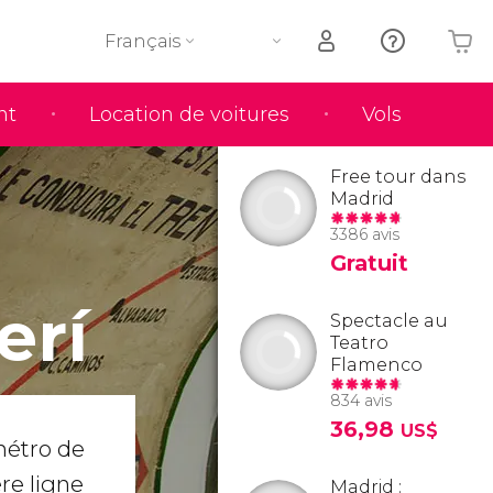
Français
nt
Location de voitures
Vols
Votre panier est vide
Free tour dans
Madrid
3386 avis
Gratuit
erí
Spectacle au
Teatro
Flamenco
834 avis
36,98
US$
 métro de
re ligne
Madrid :