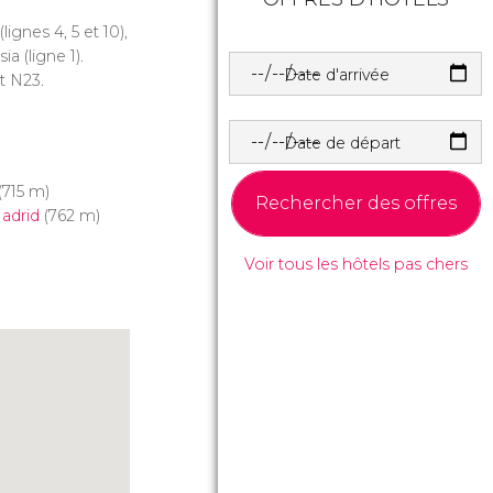
ignes 4, 5 et 10),
ia (ligne 1).
Date d'arrivée
et N23.
Date de départ
(715 m)
Rechercher des offres
adrid
(762 m)
Voir tous les hôtels pas chers