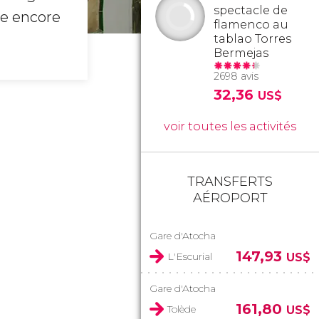
spectacle de
te encore
flamenco au
tablao Torres
Bermejas
2698 avis
32,36
US$
voir toutes les activités
TRANSFERTS
AÉROPORT
Gare d'Atocha
147,93
L'Escurial
US$
Gare d'Atocha
161,80
Tolède
US$