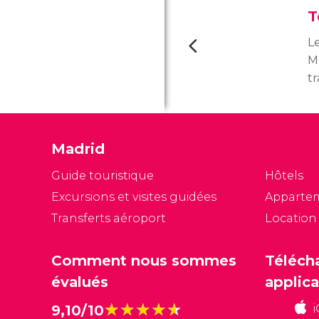
T
L
M
t
qu
l'
n
Madrid
su
I
Guide touristique
Hôtels
p
Excursions et visites guidées
Apparte
d'
Transferts aéroport
Location
Comment nous sommes
Téléch
évalués
applica
★★★★★
★★★★★
9,10/10