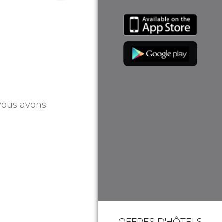
 vous avons
.
OFFRES D'HÔTELS