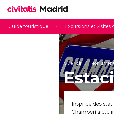
Guide touristique
Excursions et visites
Que voir
Monuments 
Estac
Inspirée des sta
Chamberí a été i