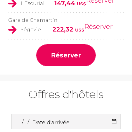
Réserver
147,44
L'Escurial
US$
Gare de Chamartín
Réserver
222,32
Ségovie
US$
Réserver
Offres d'hôtels
Date d'arrivée