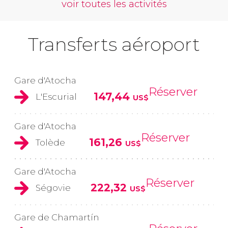
voir toutes les activités
Transferts aéroport
Gare d'Atocha
Réserver
147,44
L'Escurial
US$
Gare d'Atocha
Réserver
161,26
Tolède
US$
Gare d'Atocha
Réserver
222,32
Ségovie
US$
Gare de Chamartín