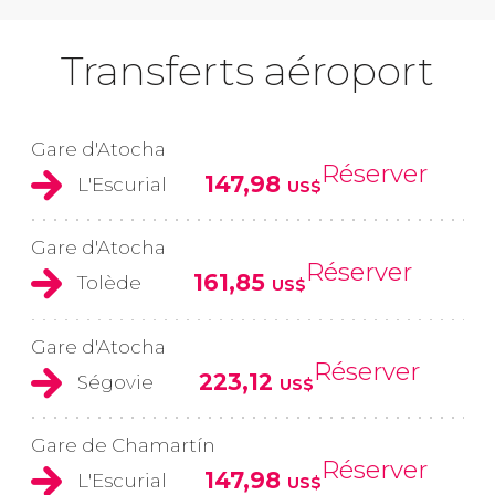
Transferts aéroport
Gare d'Atocha
Réserver
147,98
L'Escurial
US$
Gare d'Atocha
Réserver
161,85
Tolède
US$
Gare d'Atocha
Réserver
223,12
Ségovie
US$
Gare de Chamartín
Réserver
147,98
L'Escurial
US$