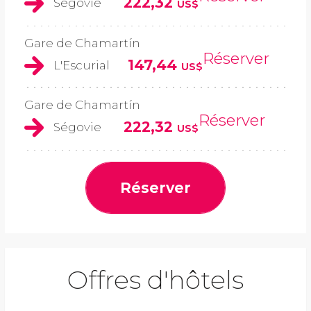
222,32
Ségovie
US$
Gare de Chamartín
Réserver
147,44
L'Escurial
US$
Gare de Chamartín
Réserver
222,32
Ségovie
US$
Réserver
Offres d'hôtels