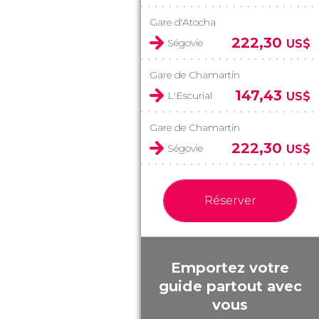
Gare d'Atocha
222,30
Ségovie
US$
Gare de Chamartín
147,43
L'Escurial
US$
Gare de Chamartín
222,30
Ségovie
US$
Réserver
Emportez votre
guide partout avec
vous