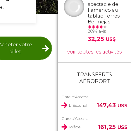
spectacle de
a.
flamenco au
tablao Torres
Bermejas
2694 avis
32,25
US$
Acheter votre
billet
voir toutes les activités
TRANSFERTS
AÉROPORT
Gare d'Atocha
147,43
L'Escurial
US$
Gare d'Atocha
161,25
Tolède
US$