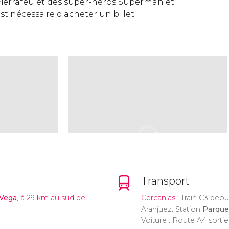
ierrafeu et des super-héros Superman et
t nécessaire d'acheter un billet
Transport
 Vega
, à 29 km au sud de
Cercanías
: Train C3 depu
Aranjuez. Station
Parque
Voiture : Route A4 sortie