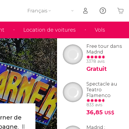
Français
nt
Location de voitures
Vols
Votre panier est vide
Free tour dans
Madrid
3378 avis
Gratuit
Spectacle au
Teatro
Flamenco
833 avis
36,85
US$
rner de
spagne
. Il
Madrid :