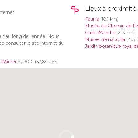
Lieux à proximité
nternet.
Faunia
(18.1 km)
Musée du Chemin de Fe
Gare d'Atocha
(21.3 km)
tout au long de l'année. Nous
Musée Reina Sofía
(21.5 
e consulter le site internet du
Jardin botanique royal d
c Warner
32,90
€
(37,89
US$
)
Cliquez ici pour utiliser la
carte