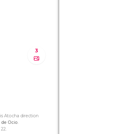
3
is Atocha direction
 de Ocio
.
 22.