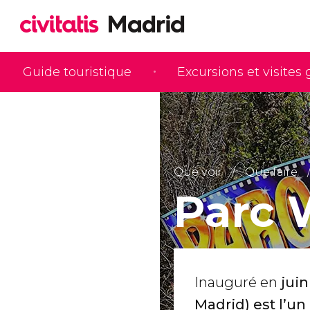
Guide touristique
Excursions et visites
Que voir
Que faire
Parc 
Inauguré en
jui
Madrid) est l’u